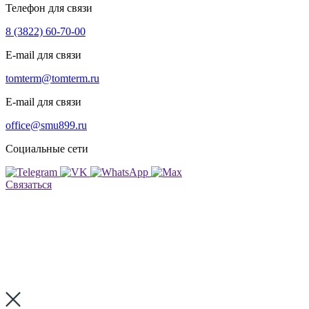
Телефон для связи
8 (3822) 60-70-00
E-mail для связи
tomterm@tomterm.ru
E-mail для связи
office@smu899.ru
г. Томск, ул. Старо-Деповская, д.1
Социальные сети
office@smu899.ru
tomterm@tomterm.ru
Связаться
Реализованные объекты
Услуги
Аренда
спецтехники
Контакты
Карта объектов
Презентация
8 (3822) 60-70-00
Заказать звонок