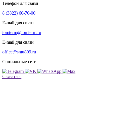
Телефон для связи
8 (3822) 60-70-00
E-mail для связи
tomterm@tomterm.ru
E-mail для связи
office@smu899.ru
г. Томск, ул. Старо-Деповская, д.1
Социальные сети
office@smu899.ru
tomterm@tomterm.ru
Связаться
Реализованные объекты
Услуги
Аренда
спецтехники
Контакты
Карта объектов
Презентация
8 (3822) 60-70-00
Заказать звонок
Главная страница
Реализованные объекты