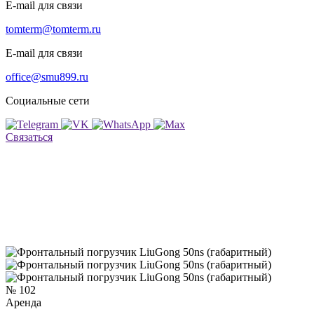
E-mail для связи
tomterm@tomterm.ru
E-mail для связи
office@smu899.ru
г. Томск, ул. Старо-Деповская, д.1
Социальные сети
office@smu899.ru
tomterm@tomterm.ru
Связаться
Реализованные объекты
Услуги
Аренда спецтехники
Контакты
К
8 (3822) 60-70-00
Заказать звонок
Главная страница
Аренда спецтехники
№ 102
Аренда