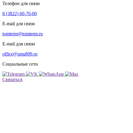
Телефон для связи
8 (3822) 60-70-00
E-mail для связи
tomterm@tomterm.ru
E-mail для связи
office@smu899.ru
г. Томск, ул. Старо-Деповская, д.1
Социальные сети
office@smu899.ru
tomterm@tomterm.ru
Связаться
Реализованные объекты
Услуги
Аренда
спецтехники
Контакты
Карта объектов
Презентация
8 (3822) 60-70-00
Заказать звонок
Главная страница